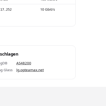
10 Gbit/s
117.252
schlagen
ngDB
AS48200
g Glass
lg.opteamax.net