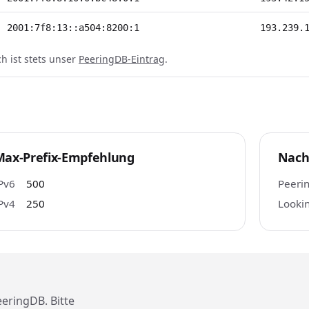
2001:7f8:13::a504:8200:1
193.239.
h ist stets unser
PeeringDB-Eintrag
.
Max-Prefix-Empfehlung
Nach
Pv6
500
Peeri
Pv4
250
Lookin
eringDB. Bitte