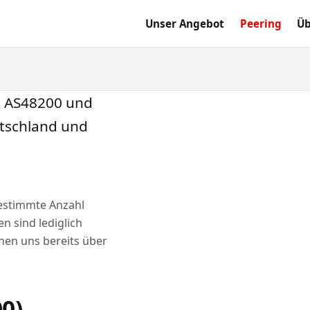
Unser Angebot
Peering
Üb
m AS48200 und
utschland und
estimmte Anzahl
 sind lediglich
hen uns bereits über
0)