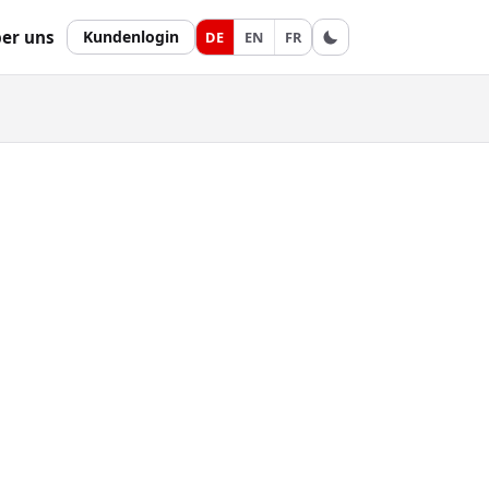
er uns
Kundenlogin
DE
EN
FR
Farbschema umschalten